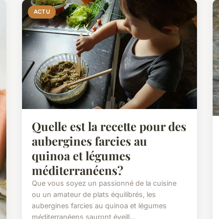
ACTU
Quelle est la recette pour des
aubergines farcies au
quinoa et légumes
méditerranéens?
Que vous soyez un passionné de la cuisine
ou un amateur de plats équilibrés, les
aubergines farcies au quinoa et légumes
méditerranéens sauront éveill...