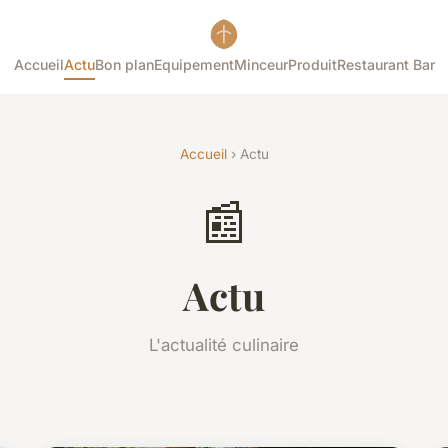
Accueil
Actu
Bon plan
Equipement
Minceur
Produit
Restaurant Bar
Accueil
› Actu
📰
Actu
L'actualité culinaire