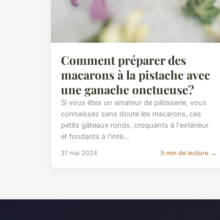
Comment préparer des
macarons à la pistache avec
une ganache onctueuse?
Si vous êtes un amateur de pâtisserie, vous
connaissez sans doute les macarons, ces
petits gâteaux ronds, croquants à l'extérieur
et fondants à l'inté...
31 mai 2024
5 min de lecture →